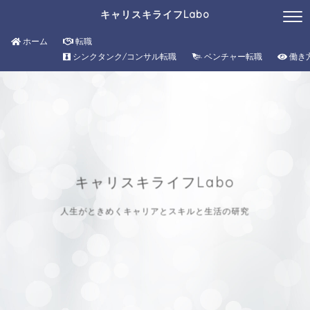
キャリスキライフLabo
ホーム
転職
シンクタンク/コンサル転職
ベンチャー転職
働き
キャリスキライフLabo
人生がときめくキャリアとスキルと生活の研究