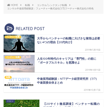
HOME
転職
コンサル/シンクタンク転職
コンサル中途採用経験談：フューチャー株式会社(1/3)フーチャー株式会社の特色
RELATED POST
ベンチャー転職
大手からベンチャーの転職に大げさな覚悟は必要
ない4つの理由【20代向け】
2019年5月19日
ベンチャー転職
人生100年時代のキャリアは「専門性」の前に
「ポータブルスキル」を意識せよ
2019年4月11日
転職
中途採用経験談：NTTデータ経営研究所（7/7）
中途面接全体まとめ
2019年10月17日
【20サイト徹底調査】ベンチャー転職の